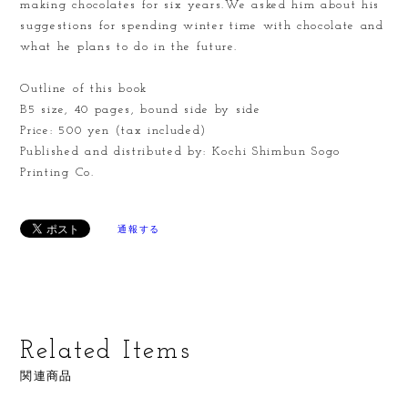
making chocolates for six years.We asked him about his
suggestions for spending winter time with chocolate and
what he plans to do in the future.
Outline of this book
B5 size, 40 pages, bound side by side
Price: 500 yen (tax included)
Published and distributed by: Kochi Shimbun Sogo
Printing Co.
通報する
Related Items
関連商品