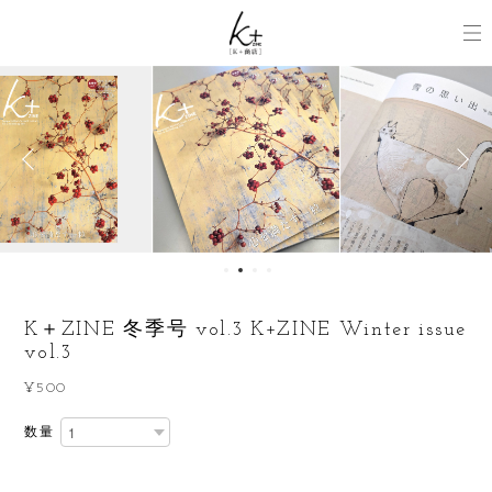
K＋ZINE 冬季号 vol.3 K+ZINE Winter issue
vol.3
¥500
数量