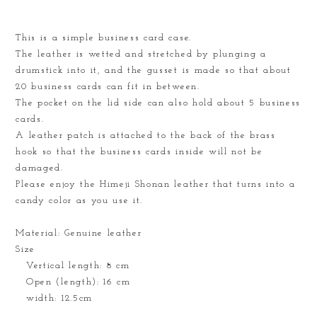
This is a simple business card case.
The leather is wetted and stretched by plunging a
drumstick into it, and the gusset is made so that about
20 business cards can fit in between.
The pocket on the lid side can also hold about 5 business
cards.
A leather patch is attached to the back of the brass
hook so that the business cards inside will not be
damaged.
Please enjoy the Himeji Shonan leather that turns into a
candy color as you use it.
Material: Genuine leather
Size
Vertical length: 8 cm
Open (length): 16 cm
width: 12.5cm