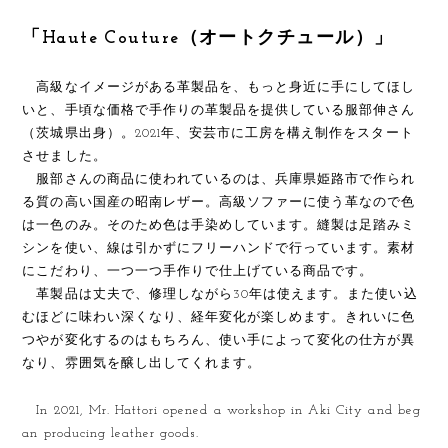
「Haute Couture（オートクチュール）」
高級なイメージがある革製品を、もっと身近に手にしてほし
いと、手頃な価格で手作りの革製品を提供している服部伸さん
（茨城県出身）。2021年、安芸市に工房を構え制作をスタート
させました。
服部さんの商品に使われているのは、兵庫県姫路市で作られ
る質の高い国産の昭南レザー。高級ソファーに使う革なので色
は一色のみ。そのため色は手染めしています。縫製は足踏みミ
シンを使い、線は引かずにフリーハンドで行っています。素材
にこだわり、一つ一つ手作りで仕上げている商品です。
革製品は丈夫で、修理しながら30年は使えます。また使い込
むほどに味わい深くなり、経年変化が楽しめます。きれいに色
つやが変化するのはもちろん、使い手によって変化の仕方が異
なり、雰囲気を醸し出してくれます。
In 2021, Mr. Hattori opened a workshop in Aki City and beg
an producing leather goods.