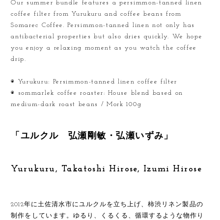
Our summer bundle features a persimmon-tanned linen
coffee filter from Yurukuru and coffee beans from
Somarec Coffee. Persimmon-tanned linen not only has
antibacterial properties but also dries quickly. We hope
you enjoy a relaxing moment as you watch the coffee
drip.
◉ Yurukuru: Persimmon-tanned linen coffee filter
◉ sommarlek coffee roaster: House blend based on
medium-dark roast beans / Mork 100g
「ユルクル 弘瀬剛敏・弘瀬いずみ」
Yurukuru, Takatoshi Hirose, Izumi Hirose
2012年に土佐清水市にユルクルを立ち上げ、柿渋リネン製品の
制作をしています。ゆるり、くるくる、循環するような物作り