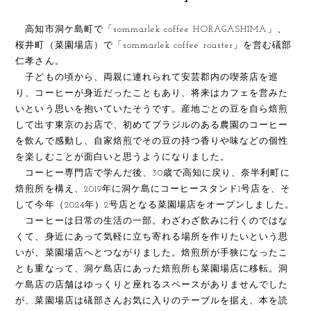
高知市洞ケ島町で「sommarlek coffee HORAGASHIMA」、
桜井町（菜園場店）で「sommarlek coffee roaster」を営む礒部
仁孝さん。
子どもの頃から、両親に連れられて安芸郡内の喫茶店を巡
り、コーヒーが身近だったこともあり、将来はカフェを営みた
いという思いを抱いていたそうです。産地ごとの豆を自ら焙煎
して出す東京のお店で、初めてブラジルのある農園のコーヒー
を飲んで感動し、自家焙煎でその豆の持つ香りや味などの個性
を楽しむことが面白いと思うようになりました。
コーヒー専門店で学んだ後、30歳で高知に戻り、奈半利町に
焙煎所を構え、2019年に洞ケ島にコーヒースタンド1号店を、そ
して今年（2024年）2号店となる菜園場店をオープンしました。
コーヒーは日常の生活の一部。わざわざ飲みに行くのではな
くて、身近にあって気軽に立ち寄れる場所を作りたいという思
いが、菜園場店へとつながりました。焙煎所が手狭になったこ
とも重なって、洞ケ島店にあった焙煎所も菜園場店に移転。洞
ケ島店の店舗はゆっくりと座れるスペースがありませんでした
が、菜園場店は礒部さんお気に入りのテーブルを据え、本を読