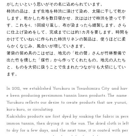
がしたいという思いがその名に込められています。
柿渋の品は、まず生地を柿渋に漬けて染め、太陽に干して乾か
します。乾かした布を数日寝かせ、次ははけで柿渋を塗って干
す、これを4、5回繰り返し、布が染まったら縫製します。さら
に仕上げ染めをして、完成までには約3カ月を要します。時間を
かけてていねいに作られた柿渋リネンの製品は、使うほどに柔
らかくなじみ、風合いが増していきます。
箸袋の留め具のこはぜは、地元の「杜の聲」さんが竹林整備で
出た竹を燻した「煤竹」から作ってくれたもの。地元の人たち
と、ものを大切に扱うことで生まれたつながりも大切にしてい
ます。
In 2012, we established Yurukuru in Tosashimizu City and hav
e been producing persimmon tannin linen products. The name
Yurukuru reflects our desire to create products that are yururi,
kuru-kuru, or circulating.
Kakishibu products are first dyed by soaking the fabric in pers
immon tannin, then drying it in the sun. The dried cloth is left
to dry for a few days, and the next time, it is coated with per