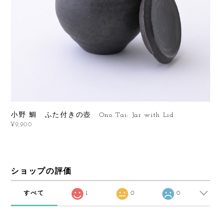
小野 鯛 ふた付きの壺 Ono Tai: Jar with Lid
¥9,900
ショップの評価
すべて
1
0
0