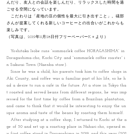
んだり、友人との会話を楽しんだり、リラックスした時間を過
ごせる空間になっています。
こだわりは「産地の豆の個性を最大に引き出すこと」。礒部
さんが提案してくれる新しいコーヒーとの出合いがこれからも
楽しみです。
（写真は、2019年11月28日付フリーペーパーK＋より）
Yoshitaka Isobe runs “sommarlek coffee HORAGASHIMA” in
Doragashima-cho, Kochi City and “sommarlek coffee roaster” i
n Sakurai Town (Naenba store).
Since he was a child, his parents took him to coffee shops in
Aki County, and coffee was a familiar part of his life, so he h
ad a desire to run a café in the future. At a store in Tokyo tha
t roasted and served beans from different regions, he was imp
ressed for the first time by coffee from a Brazilian plantation,
and came to think that it would be interesting to enjoy the un
ique aroma and taste of the beans by roasting them himself.
After studying at a coffee shop, I returned to Kochi at the a
ge of 30 and set up a roasting place in Nahari-cho, opened m
y first coffee stand in Dorogashima in 2019, and this year (202